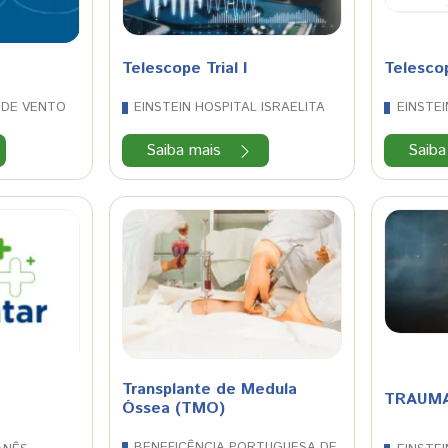
Telescope Trial I
Telescop
 DE VENTO
EINSTEIN HOSPITAL ISRAELITA
EINSTEI
Saiba mais
Saiba
Transplante de Medula
TRAUM
Óssea (TMO)
BENEFICÊNCIA PORTUGUESA DE