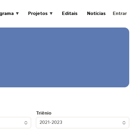
Menu de 
ograma
Projetos
Editais
Notícias
Entrar
2021-
2023
2024-
Projetos
idade
2026
90
dias
Triênio
2021-2023