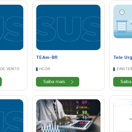
TEAm-BR
Tele Ur
 DE VENTO
HCOR
EINSTEI
Saiba mais
Saiba