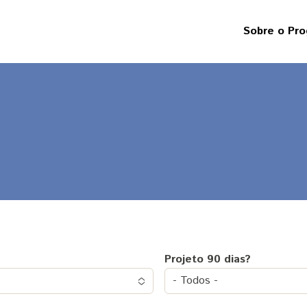
Sobre o Pr
Sobre
os
projetos
Responsabil
social
A
origem
dos
recursos
Projeto 90 dias?
- Todos -