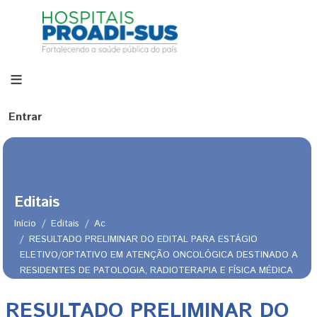
Pular para o conteúdo principal
Menu de conta de usuário
Entrar
Editais
Início
Editais
Ac
RESULTADO PRELIMINAR DO EDITAL PARA ESTÁGIO
ELETIVO/OPTATIVO EM ATENÇÃO ONCOLÓGICA DESTINADO A
RESIDENTES DE PATOLOGIA, RADIOTERAPIA E FÍSICA MÉDICA
Trilha de navegação
COM ÊNFASE EM RADIOTERAPIA
RESULTADO PRELIMINAR DO