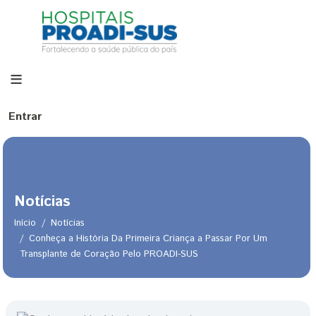
Pular para o conteúdo principal
Menu de conta de usuário
Entrar
Notícias
Início
Notícias
Conheça a História Da Primeira Criança a Passar Por Um
Transplante de Coração Pelo PROADI-SUS
Trilha de navegação