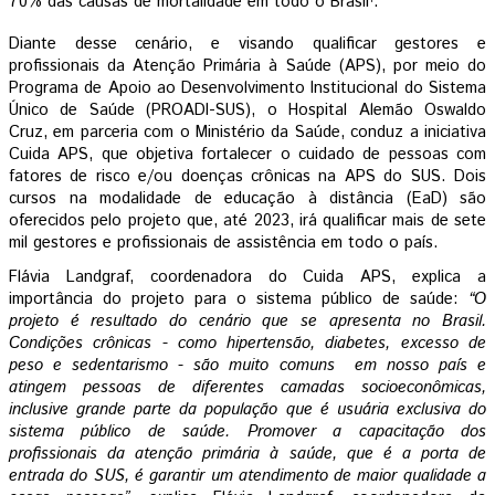
70% das causas de mortalidade em todo o Brasil
. 
Diante desse cenário, e visando qualificar gestores e 
profissionais da Atenção Primária à Saúde (APS), por meio do 
Programa de Apoio ao Desenvolvimento Institucional do Sistema 
Único de Saúde (PROADI-SUS), o Hospital Alemão Oswaldo 
Cruz, em parceria com o Ministério da Saúde, conduz a iniciativa 
Cuida APS, que objetiva fortalecer o cuidado de pessoas com 
fatores de risco e/ou doenças crônicas na APS do SUS. Dois 
cursos na modalidade de educação à distância (EaD) são 
oferecidos pelo projeto que, até 2023, irá qualificar mais de sete 
mil gestores e profissionais de assistência em todo o país.
Flávia Landgraf, coordenadora do Cuida APS, explica a 
importância do projeto para o sistema público de saúde: 
“O 
projeto é resultado do cenário que se apresenta no Brasil. 
Condições crônicas - como hipertensão, diabetes, excesso de 
peso e sedentarismo - são muito comuns  em nosso país e 
atingem pessoas de diferentes camadas socioeconômicas, 
inclusive grande parte da população que é usuária exclusiva do 
sistema público de saúde. Promover a capacitação dos 
profissionais da atenção primária à saúde, que é a porta de 
entrada do SUS, é garantir um atendimento de maior qualidade a 