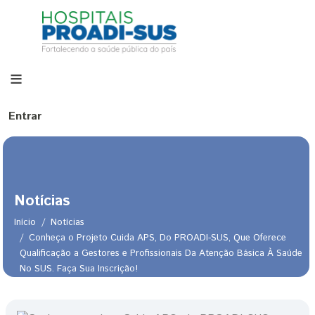
Pular para o conteúdo principal
Menu de conta de usuário
Entrar
Notícias
Início
Notícias
Conheça o Projeto Cuida APS, Do PROADI-SUS, Que Oferece
Qualificação a Gestores e Profissionais Da Atenção Básica À Saúde
Trilha de navegação
No SUS. Faça Sua Inscrição!