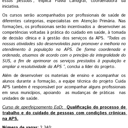
essas pessoas”,
 explica Flávia Landgraf, coordenadora da 
iniciativa
.
Os cursos serão acompanhados por profissionais de saúde de 
diferentes categorias, especialistas em Atenção Primária. Nas 
formações, os profissionais serão incentivados a  desenvolver as 
competências voltadas à prática do cuidado em saúde, à tomada 
de decisão clínica e à gestão dos serviços da APS. 
“Todas as 
nossas atividades são desenvolvidas para promover a melhoria no 
atendimento à população na APS. De forma coordenada e 
ordenada, atuamos de acordo com o princípio da integralidade do 
SUS, a fim de aprimorar os serviços prestados à população e 
ampliar a resolutividade da APS ”
, conclui a líder do projeto. 
Além de desenvolver os materiais de ensino e acompanhar os 
alunos durante a formação, a equipe técnica do projeto Cuida 
APS também é responsável por acompanhar alguns profissionais 
em seus municípios, apoiando  as mudanças de práticas  nas 
unidades de saúde. 
Curso de aperfeiçoamento EaD
:  Qualificação do processo de 
trabalho e do cuidado de pessoas com condições crônicas 
na APS.
Número de vagas: 
2.340;