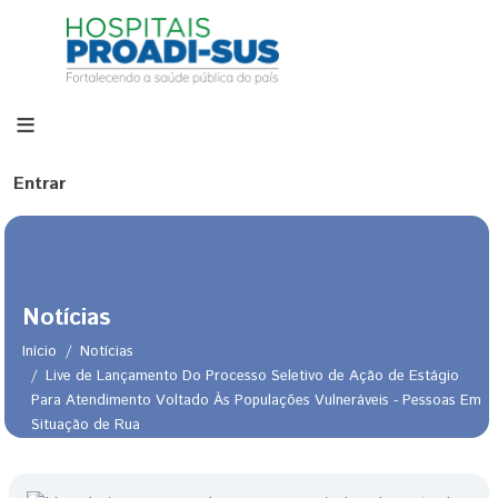
Pular para o conteúdo principal
Menu de conta de usuário
Entrar
Notícias
Início
Notícias
Live de Lançamento Do Processo Seletivo de Ação de Estágio
Para Atendimento Voltado Às Populações Vulneráveis - Pessoas Em
Trilha de navegação
Situação de Rua