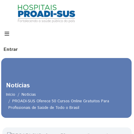
Pular para o conteúdo principal
Menu de conta de usuário
Entrar
Notícias
Início
Notícias
PROADI-SUS Oferece 50 Cursos Online Gratuitos Para
Profissionais de Saúde de Todo o Brasil
Trilha de navegação