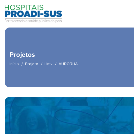
Pular para o conteúdo principal
Projetos
Início
Projeto
Hmv
AURORHA
Trilha de navegação