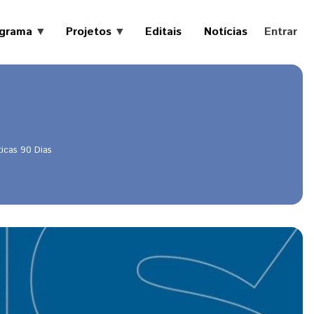
Menu de 
ograma
Projetos
Editais
Notícias
Entrar
2021-
2023
2024-
Projetos
idade
2026
90
dias
icas 90 Dias