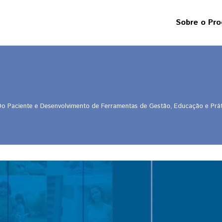
Sobre o Pr
Sobre
os
projetos
Responsabil
social
A
 Paciente e Desenvolvimento de Ferramentas de Gestão, Educação e Prát
origem
dos
recursos