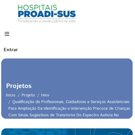
Pular para o conteúdo principal
Menu de conta de usuário
Entrar
Projetos
Início
Projeto
Hmv
Qualificação de Profissionais, Cuidadores e Serviços Assistenciais
Para Ampliação Da Identificação e Intervenção Precoce de Crianças
Com Sinais Sugestivos de Transtorno Do Espectro Autista No
Trilha de navegação
Sistema Único de Saúde