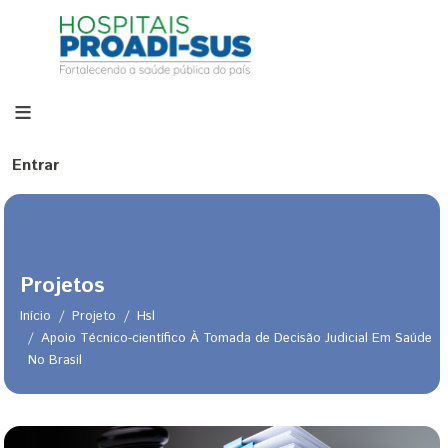
Pular para o conteúdo principal
Menu de conta de usuário
Entrar
Projetos
Início
Projeto
Hsl
Apoio Técnico-científico À Tomada de Decisão Judicial Em Saúde
No Brasil
Trilha de navegação