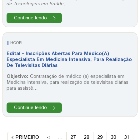
de Tecnologias em Saúde
,…
Continue lendo
HCOR
Edital - Inscrições Abertas Para Médico(a)
Especialista Em Medicina Intensiva, Para Realização
De Televisitas Diárias
Objetivo:
Contratação de médico (a) especialista em
Medicina Intensiva, para realização de televisitas diárias
para assistê…
Continue lendo
Paginação
PRIMEIRA PÁGINA
PREVIOUS PAGE
PÁGINA
PÁGINA
PÁGINA
PÁGINA
PÁGIN
« PRIMEIRO
‹‹
…
27
28
29
30
31