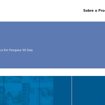
Sobre o Pr
Sobre
os
projetos
Responsabil
social
A
ca Em Pesquisa 90 Dias
origem
dos
recursos