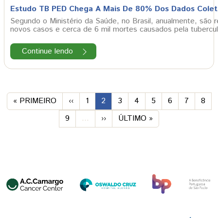
Estudo TB PED Chega A Mais De 80% Dos Dados Cole
Segundo o Ministério da Saúde, no Brasil, anualmente, são r
novos casos e cerca de 6 mil mortes causados pela tubercu
Continue lendo
Paginação
PRIMEIRA PÁGINA
PREVIOUS PAGE
PÁGINA
PÁGINA
PÁGINA
PÁGINA
PÁGINA
PÁGINA
PÁGINA
PÁG
« PRIMEIRO
‹‹
1
2
3
4
5
6
7
8
PÁGINA
PRÓXIMA PÁGINA
ÚLTIMA PÁGINA
9
…
››
ÚLTIMO »