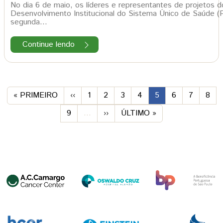
No dia 6 de maio, os líderes e representantes de projetos
Desenvolvimento Institucional do Sistema Único de Saúde 
segunda…
Continue lendo
Paginação
PRIMEIRA PÁGINA
PREVIOUS PAGE
PÁGINA
PÁGINA
PÁGINA
PÁGINA
PÁGINA
PÁGINA
PÁGINA
PÁG
« PRIMEIRO
‹‹
1
2
3
4
5
6
7
8
PÁGINA
PRÓXIMA PÁGINA
ÚLTIMA PÁGINA
9
…
››
ÚLTIMO »